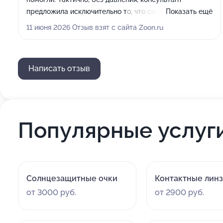
предложила исключительно то, что сейчас носит
Показать ещё
молодёжь. И, о боги, дочка влюбилась в очки. Большая
11 июня 2026 Отзыв взят с сайта Zoon.ru
благодарность за профессионализм, вкус, стиль и
тактичность. Качество линз на высоте, С
удовольствием рекомендую вашу оптику.
Написать отзыв
Популярные услуг
Солнцезащитные очки
Контактные лин
от 3000 руб.
от 2900 руб.