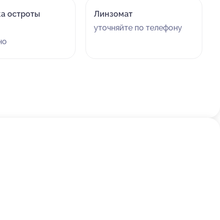
а остроты
Линзомат
уточняйте по телефону
но