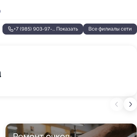
9
+7 (985) 903-97-...
Показать
Все филиалы сети
а
Ремонт очков